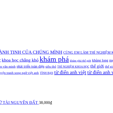
ÀNH TINH CỦA CHÚNG MÌNH
CÙNG EM LÀM THÍ NGHIỆM 
khám phá
c
khoa học chẳng khó
khủng long
mẹ
khám phá thế giới
thế giới
phát triển toàn diện
ền văn minh
siêu thỏ
thế gi
THÍ NGHIỆM KHOA HỌC
từ điển anh việt
từ điển anh 
uyện tranh song ngữ việt anh
TÌNH BẠN
Ữ TÀI NGUYÊN ĐẤT
38,000
₫