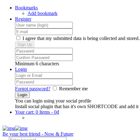
Bookmarks
Add bookmark
Register
I agree that my submitted data is being collected and stored.
Minimum 6 characters
Login
Forgot password?
Remember me
You can login using your social profile
Install social plugin that has it's own SHORTCODE and add it 
Your cart:
0 Items
-
0
₫
Be your best friend - Now & Future