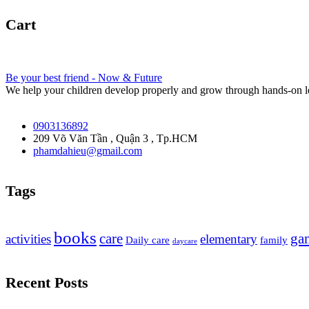
Cart
Be your best friend - Now & Future
We help your children develop properly and grow through hands-on l
0903136892
209 Võ Văn Tần , Quận 3 , Tp.HCM
phamdahieu@gmail.com
Tags
books
care
ga
activities
elementary
Daily care
family
daycare
Recent Posts