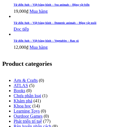
Từ điển Anh – Việt bằng hình – Sea animals – Động vật biển
19,000
₫
Mua hàng
Từ điển Anh – Việt bằng hình – Domestic animals – Động vật nuôi
Đọc tiếp
Từ điển Anh – Việt bằng hình – Vegetables – Rau củ
12,000
₫
Mua hàng
Product categories
Arts & Crafts
(0)
ATLAS
(5)
Books
(0)
Chưa phân loại
(1)
Khám phá
(41)
Khoa học
(14)
Learning Toys
(0)
Ourdoor Games
(0)
Phát triển trí tuệ
(77)
Rèn luyện nhân cách
(8)