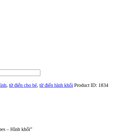
hình
,
từ điển cho bé
,
từ điển hình khối
Product ID:
1834
pes – Hình khối”