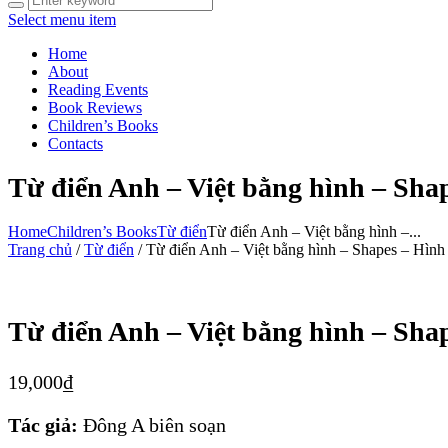
Select menu item
Home
About
Reading Events
Book Reviews
Children’s Books
Contacts
Từ điển Anh – Việt bằng hình – Sha
Home
Children’s Books
Từ điển
Từ điển Anh – Việt bằng hình –...
Trang chủ
/
Từ điển
/ Từ điển Anh – Việt bằng hình – Shapes – Hình
Từ điển Anh – Việt bằng hình – Sha
19,000
₫
Tác giả:
Đông A biên soạn