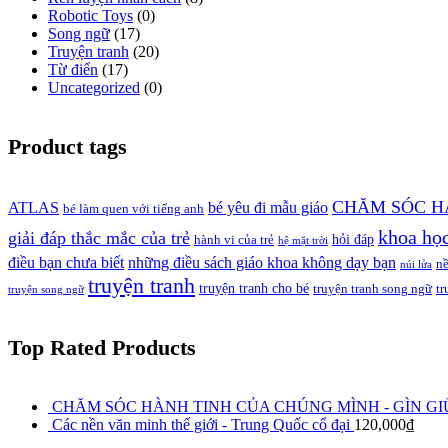
Robotic Toys
(0)
Song ngữ
(17)
Truyện tranh
(20)
Từ điển
(17)
Uncategorized
(0)
Product tags
CHĂM SÓC H
ATLAS
bé yêu đi mẫu giáo
bé làm quen với tiếng anh
khoa họ
giải đáp thắc mắc của trẻ
hỏi đáp
hành vi của trẻ
hệ mặt trời
điều bạn chưa biết
những điều sách giáo khoa không dạy bạn
n
núi lửa
truyện tranh
truyện tranh cho bé
truyện tranh song ngữ
tr
truyện song ngữ
Top Rated Products
CHĂM SÓC HÀNH TINH CỦA CHÚNG MÌNH - GÌN GI
Các nền văn minh thế giới - Trung Quốc cổ đại
120,000
₫