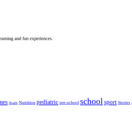
earning and fun experiences.
school
mes
pediatric
sport
Nutrition
pre-school
Stories
Health