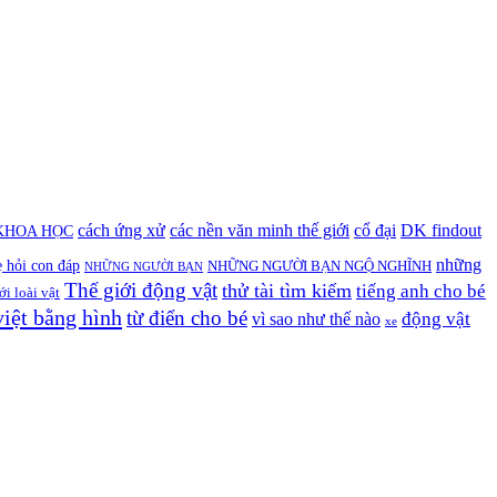
cách ứng xử
các nền văn minh thế giới
cổ đại
DK findout
KHOA HỌC
những
 hỏi con đáp
NHỮNG NGƯỜI BẠN NGỘ NGHĨNH
NHỮNG NGƯỜI BẠN
Thế giới động vật
thử tài tìm kiếm
tiếng anh cho bé
ới loài vật
việt bằng hình
từ điển cho bé
động vật
vì sao như thế nào
xe