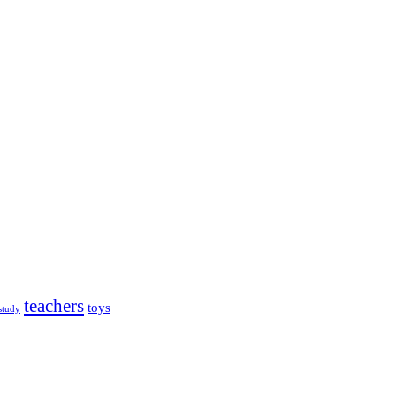
teachers
toys
study