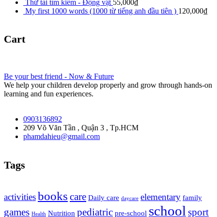
Thử tài tìm kiếm - Động vật
55,000
₫
My first 1000 words (1000 từ tiếng anh đầu tiên )
120,000
₫
Cart
Be your best friend - Now & Future
We help your children develop properly and grow through hands-on
learning and fun experiences.
0903136892
209 Võ Văn Tần , Quận 3 , Tp.HCM
phamdahieu@gmail.com
Tags
books
care
activities
elementary
Daily care
family
daycare
school
games
pediatric
sport
Nutrition
pre-school
Health