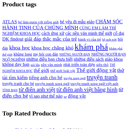
Product tags
CHĂM SÓC
ATLAS
bé yêu đi mẫu giáo
bé làm quen với tiếng anh
HÀNH TINH CỦA CHÚNG MÌNH
CÙNG EM LÀM THÍ
cách ứng xử
các nền văn minh thế giới
cổ đại
NGHIỆM KHOA HỌC
giải đáp thắc mắc của trẻ
DK findout
hỏi
hành vi của trẻ
hệ mặt trời
khám phá
khoa học
khoa học chẳng khó
đáp
khám phá
khủng long
mẹ hỏi con đáp
NHỮNG NGƯỜI BẠN
thế giới
NHỮNG NGƯỜI BẠN
những điều bạn chưa biết
những điều sách giáo khoa
NGỘ NGHĨNH
không dạy bạn
phát triển toàn diện
nền văn minh
siêu thỏ
núi lửa
THÍ
Thế giới động vật
thử
thế giới
thế giới loài vật
NGHIỆM KHOA HỌC
truyện tranh
tài tìm kiếm
tiếng anh cho bé
truyện song ngữ
truyện tranh cho bé
truyện tranh song ngữ
truyện tranh song ngữ việt anh
từ điển anh việt
từ điển anh việt bằng hình
từ
TÌNH BẠN
điển cho bé
động vật
vì sao như thế nào
xe
Top Rated Products