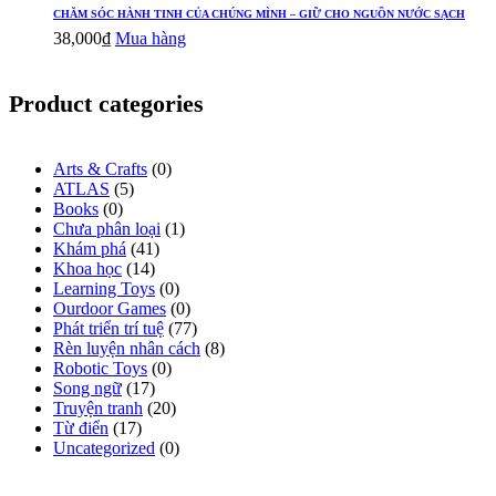
CHĂM SÓC HÀNH TINH CỦA CHÚNG MÌNH – GIỮ CHO NGUỒN NƯỚC SẠCH
38,000
₫
Mua hàng
Product categories
Arts & Crafts
(0)
ATLAS
(5)
Books
(0)
Chưa phân loại
(1)
Khám phá
(41)
Khoa học
(14)
Learning Toys
(0)
Ourdoor Games
(0)
Phát triển trí tuệ
(77)
Rèn luyện nhân cách
(8)
Robotic Toys
(0)
Song ngữ
(17)
Truyện tranh
(20)
Từ điển
(17)
Uncategorized
(0)