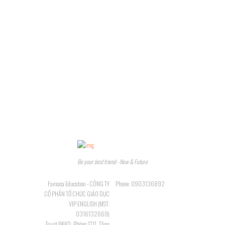
Be your best friend - Now & Future
Famaca Education - CÔNG TY
Phone: 0903136892
CỔ PHẦN TỔ CHỨC GIÁO DỤC
VIP ENGLISH (MST:
0316132669)
Trụ sở ĐKKD: Phòng 1711, Tầng