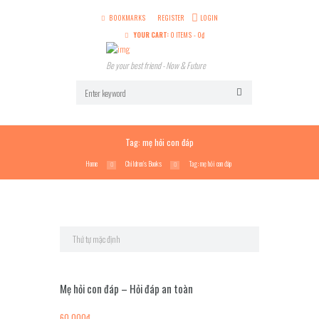
BOOKMARKS
REGISTER
LOGIN
YOUR CART:
0 ITEMS
-
0
₫
Be your best friend - Now & Future
Tag: mẹ hỏi con đáp
Home
Children’s Books
Tag: mẹ hỏi con đáp
Mẹ hỏi con đáp – Hỏi đáp an toàn
60,000
₫