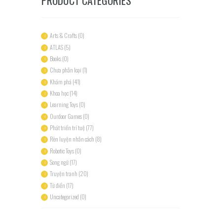
Arts & Crafts
(0)
ATLAS
(5)
Books
(0)
Chưa phân loại
(1)
Khám phá
(41)
Khoa học
(14)
Learning Toys
(0)
Ourdoor Games
(0)
Phát triển trí tuệ
(77)
Rèn luyện nhân cách
(8)
Robotic Toys
(0)
Song ngữ
(17)
Truyện tranh
(20)
Từ điển
(17)
Uncategorized
(0)