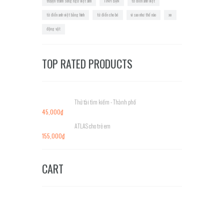
truyện tranh song ngữ việt anh
TÌNH BẠN
từ điển anh việt
từ điển anh việt bằng hình
từ điển cho bé
vì sao như thế nào
xe
động vật
TOP RATED PRODUCTS
Thử tài tìm kiếm - Thành phố
45,000
₫
ATLAS cho trẻ em
155,000
₫
CART