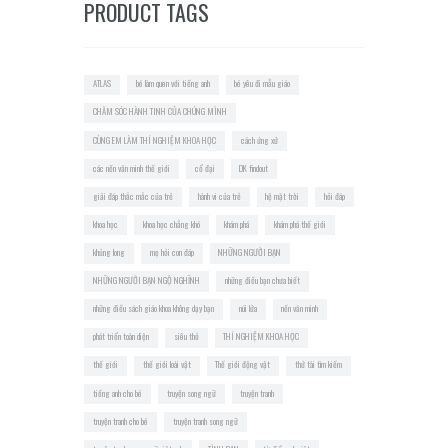
PRODUCT TAGS
ATLAS
bé làm quen với tiếng anh
bé yêu đi mẫu giáo
CHĂM SÓC HÀNH TINH CỦA CHÚNG MÌNH
CÙNG EM LÀM THÍ NGHIỆM KHOA HỌC
cách ứng xử
các nền văn minh thế giới
cổ đại
DK findout
giải đáp thắc mắc của trẻ
hành vi của trẻ
hệ mặt trời
hỏi đáp
khoa học
khoa học chẳng khó
khám phá
khám phá thế giới
khủng long
mẹ hỏi con đáp
NHỮNG NGƯỜI BẠN
NHỮNG NGƯỜI BẠN NGỘ NGHĨNH
những điều bạn chưa biết
những điều sách giáo khoa không dạy bạn
núi lửa
nền văn minh
phát triển toàn diện
siêu thỏ
THÍ NGHIỆM KHOA HỌC
thế giới
thế giới loài vật
Thế giới động vật
thử tài tìm kiếm
tiếng anh cho bé
truyện song ngữ
truyện tranh
truyện tranh cho bé
truyện tranh song ngữ