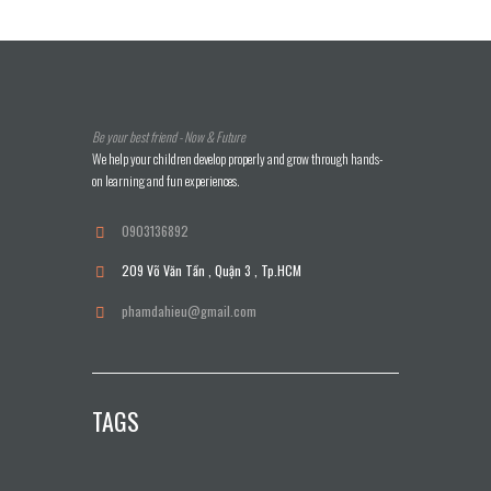
Be your best friend - Now & Future
We help your children develop properly and grow through hands-
on learning and fun experiences.
0903136892
209 Võ Văn Tần , Quận 3 , Tp.HCM
phamdahieu@gmail.com
TAGS