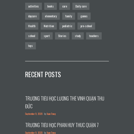
activities
books
care
Daily care
daycare
elementary
family
games
Health
Nutrition
pediatric
pre-school
school
sport
Stories
study
teachers
toys
RECENT POSTS
TRƯỜNG TIỂU HỌC LƯƠNG THẾ VINH QUẬN THỦ
ĐỨC
September 9, 2020
by
Xuan Trang
TRƯỜNG TIỂU HỌC PHAN HUY THÚC QUẬN 7
September 9, 2020
by
Xuan Trang