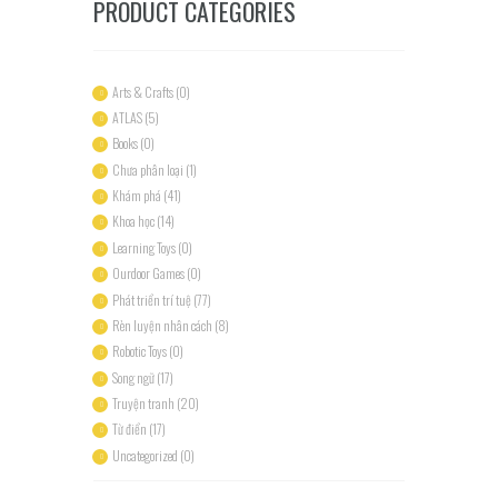
PRODUCT CATEGORIES
Arts & Crafts
(0)
ATLAS
(5)
Books
(0)
Chưa phân loại
(1)
Khám phá
(41)
Khoa học
(14)
Learning Toys
(0)
Ourdoor Games
(0)
Phát triển trí tuệ
(77)
Rèn luyện nhân cách
(8)
Robotic Toys
(0)
Song ngữ
(17)
Truyện tranh
(20)
Từ điển
(17)
Uncategorized
(0)