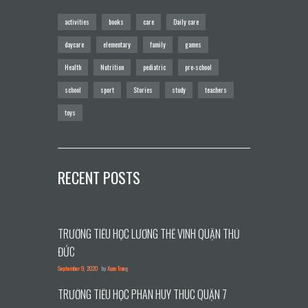
activities
books
care
Daily care
daycare
elementary
family
games
Health
Nutrition
pediatric
pre-school
school
sport
Stories
study
teachers
toys
RECENT POSTS
TRƯỜNG TIỂU HỌC LƯƠNG THẾ VINH QUẬN THỦ
ĐỨC
September 9, 2020
by
Xuan Trang
TRƯỜNG TIỂU HỌC PHAN HUY THÚC QUẬN 7