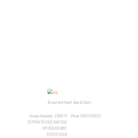
Be your best friend - Now & Future
Famaca Education - CÔNG TY
Phone: 0903136892
CỔ PHẦN TỔ CHỨC GIÁO DỤC
VIP ENGLISH (MST:
0316132669)