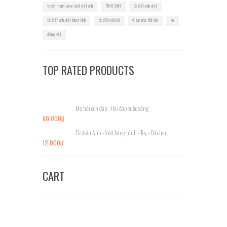
truyện tranh song ngữ việt anh
TÌNH BẠN
từ điển anh việt
từ điển anh việt bằng hình
từ điển cho bé
vì sao như thế nào
xe
động vật
TOP RATED PRODUCTS
Mẹ hỏi con đáp - Hỏi đáp cuộc sống
60,000
₫
Từ điển Anh - Việt bằng hình - Toy - Đồ chơi
12,000
₫
CART