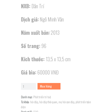
NXB:
Dân Trí
Dịch giả:
Ngô Minh Vân
Năm xuất bản:
2013
Số trang:
96
Kích thước:
13,5 x 13,5 cm
Giá bìa:
60000 VNĐ
Mẹ
Mua hàng
hỏi
con
Danh mục:
Phát triển trí tuệ
đáp
Từ khóa:
hỏi đáp
,
hỏi đáp thói quen
,
mẹ hỏi con đáp
,
phát triển toàn
-
diện
Hỏi
Product ID:
1710