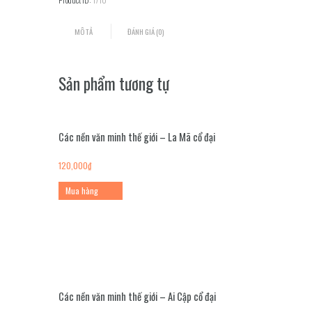
đáp
thói
MÔ TẢ
ĐÁNH GIÁ (0)
quen
số
lượng
Sản phẩm tương tự
Các nền văn minh thế giới – La Mã cổ đại
120,000
₫
Mua hàng
Các nền văn minh thế giới – Ai Cập cổ đại