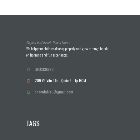
Be your best friend - Now & Future
We help your children develop properly and grow through hands-
on learning and fun experiences.
0903136892
209 Võ Văn Tần , Quận 3 , Tp.HCM
phamdahieu@gmail.com
TAGS