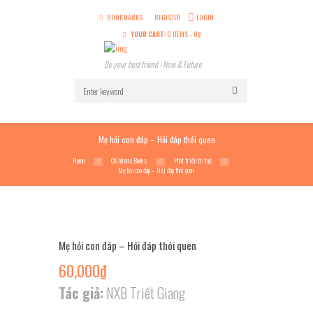
BOOKMARKS
REGISTER
LOGIN
YOUR CART:
0 ITEMS
-
0
₫
Be your best friend - Now & Future
Mẹ hỏi con đáp – Hỏi đáp thói quen
Home
Children’s Books
Phát triển trí tuệ
Mẹ hỏi con đáp – Hỏi đáp thói quen
Mẹ hỏi con đáp – Hỏi đáp thói quen
60,000
₫
Tác giả:
NXB Triết Giang