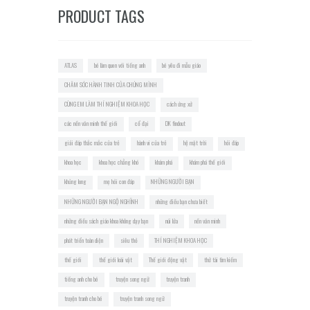
PRODUCT TAGS
ATLAS
bé làm quen với tiếng anh
bé yêu đi mẫu giáo
CHĂM SÓC HÀNH TINH CỦA CHÚNG MÌNH
CÙNG EM LÀM THÍ NGHIỆM KHOA HỌC
cách ứng xử
các nền văn minh thế giới
cổ đại
DK findout
giải đáp thắc mắc của trẻ
hành vi của trẻ
hệ mặt trời
hỏi đáp
khoa học
khoa học chẳng khó
khám phá
khám phá thế giới
khủng long
mẹ hỏi con đáp
NHỮNG NGƯỜI BẠN
NHỮNG NGƯỜI BẠN NGỘ NGHĨNH
những điều bạn chưa biết
những điều sách giáo khoa không dạy bạn
núi lửa
nền văn minh
phát triển toàn diện
siêu thỏ
THÍ NGHIỆM KHOA HỌC
thế giới
thế giới loài vật
Thế giới động vật
thử tài tìm kiếm
tiếng anh cho bé
truyện song ngữ
truyện tranh
truyện tranh cho bé
truyện tranh song ngữ