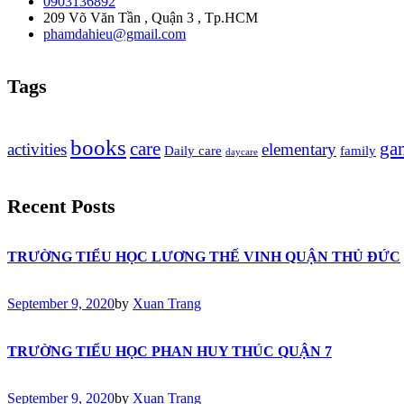
0903136892
209 Võ Văn Tần , Quận 3 , Tp.HCM
phamdahieu@gmail.com
Tags
books
care
ga
activities
elementary
Daily care
family
daycare
Recent Posts
TRƯỜNG TIỂU HỌC LƯƠNG THẾ VINH QUẬN THỦ ĐỨC
September 9, 2020
by
Xuan Trang
TRƯỜNG TIỂU HỌC PHAN HUY THÚC QUẬN 7
September 9, 2020
by
Xuan Trang