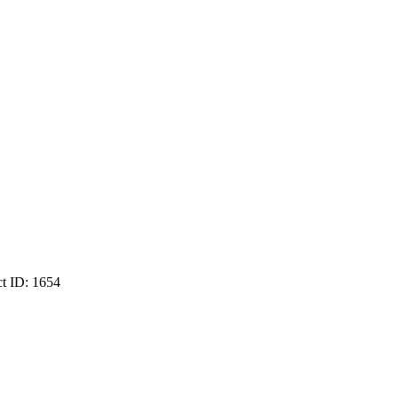
ct ID:
1654