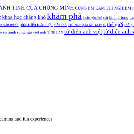
ÀNH TINH CỦA CHÚNG MÌNH
CÙNG EM LÀM THÍ NGHIỆM 
khám phá
c
khoa học chẳng khó
khủng long
mẹ
khám phá thế giới
thế giới
phát triển toàn diện
ền văn minh
siêu thỏ
thế gi
THÍ NGHIỆM KHOA HỌC
từ điển anh việt
từ điển anh 
uyện tranh song ngữ việt anh
TÌNH BẠN
earning and fun experiences.