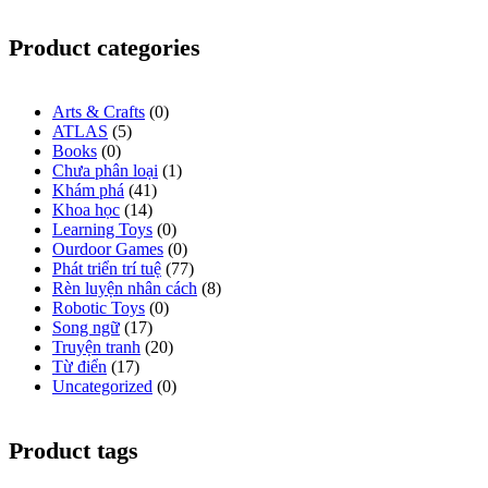
Product categories
Arts & Crafts
(0)
ATLAS
(5)
Books
(0)
Chưa phân loại
(1)
Khám phá
(41)
Khoa học
(14)
Learning Toys
(0)
Ourdoor Games
(0)
Phát triển trí tuệ
(77)
Rèn luyện nhân cách
(8)
Robotic Toys
(0)
Song ngữ
(17)
Truyện tranh
(20)
Từ điển
(17)
Uncategorized
(0)
Product tags