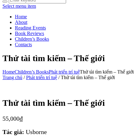
Select menu item
Home
About
Reading Events
Book Reviews
Children’s Books
Contacts
Thử tài tìm kiếm – Thế giới
Home
Children’s Books
Phát triển trí tuệ
Thử tài tìm kiếm – Thế giới
Trang chủ
/
Phát triển trí tuệ
/ Thử tài tìm kiếm – Thế giới
Thử tài tìm kiếm – Thế giới
55,000
₫
Tác giả:
Usborne