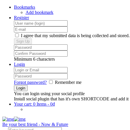
Bookmarks
Add bookmark
Register
I agree that my submitted data is being collected and stored.
Minimum 6 characters
Login
Forgot password?
Remember me
You can login using your social profile
Install social plugin that has it's own SHORTCODE and add it 
Your cart:
0 Items
-
0
₫
Be your best friend - Now & Future