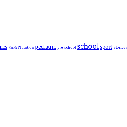
school
mes
pediatric
sport
Nutrition
pre-school
Stories
Health