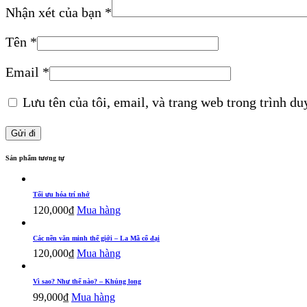
Nhận xét của bạn
*
Tên
*
Email
*
Lưu tên của tôi, email, và trang web trong trình duy
Sản phẩm tương tự
Tối ưu hóa trí nhớ
120,000
₫
Mua hàng
Các nền văn minh thế giới – La Mã cổ đại
120,000
₫
Mua hàng
Vì sao? Như thế nào? – Khủng long
99,000
₫
Mua hàng