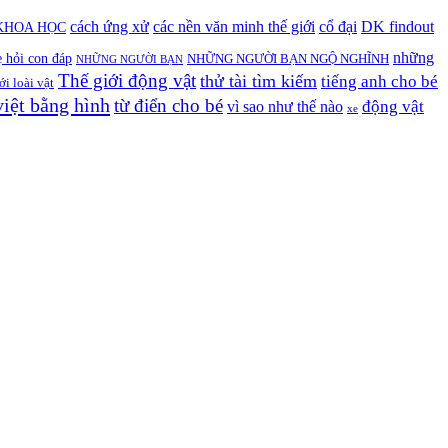
cách ứng xử
các nền văn minh thế giới
cổ đại
DK findout
KHOA HỌC
những
 hỏi con đáp
NHỮNG NGƯỜI BẠN NGỘ NGHĨNH
NHỮNG NGƯỜI BẠN
Thế giới động vật
thử tài tìm kiếm
tiếng anh cho bé
ới loài vật
việt bằng hình
từ điển cho bé
động vật
vì sao như thế nào
xe