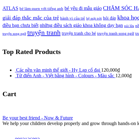
CHĂM SÓC H
ATLAS
bé yêu đi mẫu giáo
bé làm quen với tiếng anh
khoa họ
giải đáp thắc mắc của trẻ
hỏi đáp
hành vi của trẻ
hệ mặt trời
điều bạn chưa biết
những điều sách giáo khoa không dạy bạn
n
núi lửa
truyện tranh
truyện tranh cho bé
truyện tranh song ngữ
tr
truyện song ngữ
Top Rated Products
Các nền văn minh thế giới - Hy Lạp cổ đại
120,000
₫
Từ điển Anh - Việt bằng hình - Colours - Màu sắc
12,000
₫
Cart
Be your best friend - Now & Future
We help your children develop properly and grow through hands-on l