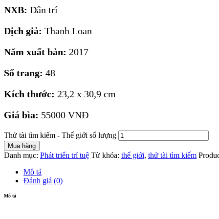
NXB:
Dân trí
Dịch giả:
Thanh Loan
Năm xuất bản:
2017
Số trang:
48
Kích thước:
23,2 x 30,9 cm
Giá bìa:
55000 VNĐ
Thử tài tìm kiếm - Thế giới số lượng
Mua hàng
Danh mục:
Phát triển trí tuệ
Từ khóa:
thế giới
,
thử tài tìm kiếm
Produ
Mô tả
Đánh giá (0)
Mô tả