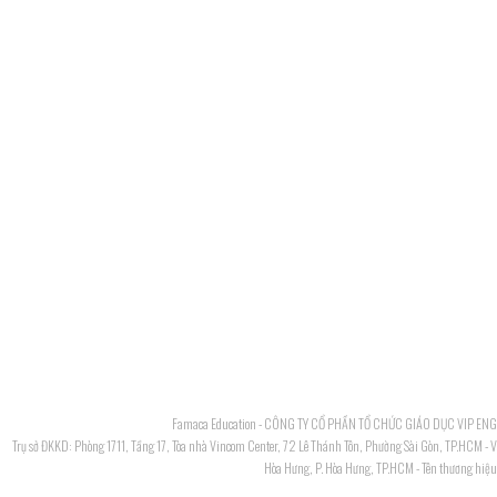
Famaca Education - CÔNG TY CỔ PHẦN TỔ CHỨC GIÁO DỤC VIP EN
Trụ sở ĐKKD: Phòng 1711, Tầng 17, Tòa nhà Vincom Center, 72 Lê Thánh Tôn, Phường Sài Gòn, TP.HCM - 
Hòa Hưng, P. Hòa Hưng, TP.HCM - Tên thương hiệ