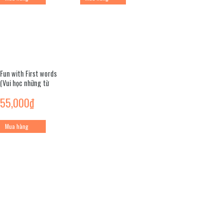
Fun with First words
(Vui học những từ
đầu tiên)
55,000
₫
Mua hàng