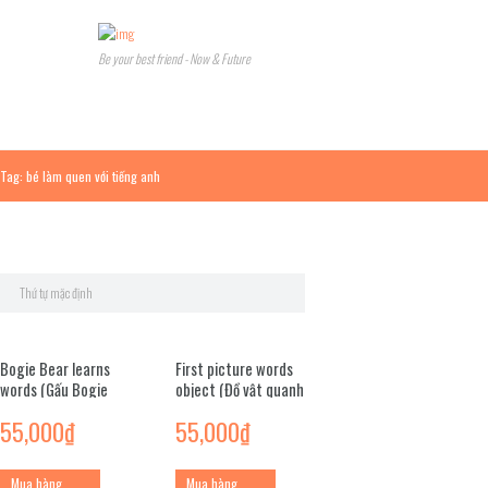
Be your best friend - Now & Future
Tag: bé làm quen với tiếng anh
Bogie Bear learns
First picture words
words (Gấu Bogie
object (Đồ vật quanh
học từ)
em)
55,000
₫
55,000
₫
Mua hàng
Mua hàng