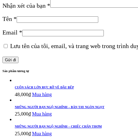
Nhận xét của bạn
*
Tên
*
Email
*
Lưu tên của tôi, email, và trang web trong trình duy
Sản phẩm tương tự
CUỐN SÁCH LỚN RỰC RỠ VỀ ĐẦU BẾP
48,000
₫
Mua hàng
NHỮNG NGƯỜI BẠN NGỘ NGHĨNH – BÀN TAY NGÒN NGỌT
25,000
₫
Mua hàng
NHỮNG NGƯỜI BẠN NGỘ NGHĨNH – CHIẾC CHĂN THƠM
25,000
₫
Mua hàng