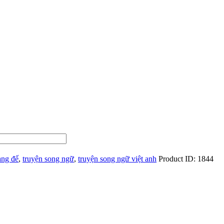
àng đế
,
truyện song ngữ
,
truyện song ngữ việt anh
Product ID:
1844