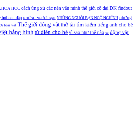
cách ứng xử
các nền văn minh thế giới
cổ đại
DK findout
KHOA HỌC
những
 hỏi con đáp
NHỮNG NGƯỜI BẠN NGỘ NGHĨNH
NHỮNG NGƯỜI BẠN
Thế giới động vật
thử tài tìm kiếm
tiếng anh cho bé
ới loài vật
việt bằng hình
từ điển cho bé
động vật
vì sao như thế nào
xe