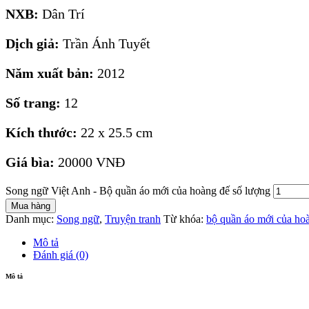
NXB:
Dân Trí
Dịch giả:
Trần Ánh Tuyết
Năm xuất bản:
2012
Số trang:
12
Kích thước:
22 x 25.5 cm
Giá bìa:
20000 VNĐ
Song ngữ Việt Anh - Bộ quần áo mới của hoàng đế số lượng
Mua hàng
Danh mục:
Song ngữ
,
Truyện tranh
Từ khóa:
bộ quần áo mới của ho
Mô tả
Đánh giá (0)
Mô tả