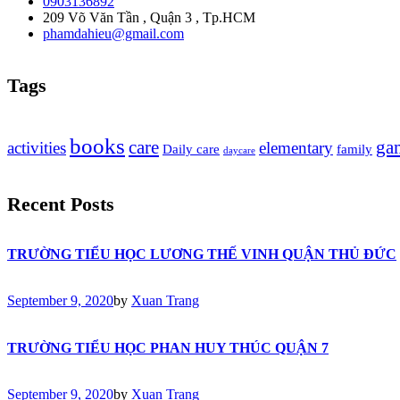
0903136892
209 Võ Văn Tần , Quận 3 , Tp.HCM
phamdahieu@gmail.com
Tags
books
care
ga
activities
elementary
Daily care
family
daycare
Recent Posts
TRƯỜNG TIỂU HỌC LƯƠNG THẾ VINH QUẬN THỦ ĐỨC
September 9, 2020
by
Xuan Trang
TRƯỜNG TIỂU HỌC PHAN HUY THÚC QUẬN 7
September 9, 2020
by
Xuan Trang