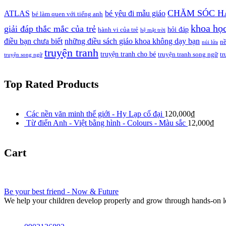
CHĂM SÓC H
ATLAS
bé yêu đi mẫu giáo
bé làm quen với tiếng anh
khoa họ
giải đáp thắc mắc của trẻ
hỏi đáp
hành vi của trẻ
hệ mặt trời
điều bạn chưa biết
những điều sách giáo khoa không dạy bạn
n
núi lửa
truyện tranh
truyện tranh cho bé
truyện tranh song ngữ
tr
truyện song ngữ
Top Rated Products
Các nền văn minh thế giới - Hy Lạp cổ đại
120,000
₫
Từ điển Anh - Việt bằng hình - Colours - Màu sắc
12,000
₫
Cart
Be your best friend - Now & Future
We help your children develop properly and grow through hands-on l