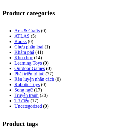
Product categories
Arts & Crafts
(0)
ATLAS
(5)
Books
(0)
Chưa phân loại
(1)
Khám phá
(41)
Khoa học
(14)
Learning Toys
(0)
Ourdoor Games
(0)
Phát triển trí tuệ
(77)
Rèn luyện nhân cách
(8)
Robotic Toys
(0)
Song ngữ
(17)
Truyện tranh
(20)
Từ điển
(17)
Uncategorized
(0)
Product tags