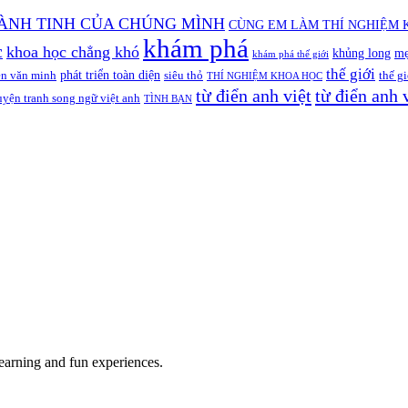
ÀNH TINH CỦA CHÚNG MÌNH
CÙNG EM LÀM THÍ NGHIỆM 
khám phá
c
khoa học chẳng khó
khủng long
mẹ
khám phá thế giới
thế giới
phát triển toàn diện
ền văn minh
siêu thỏ
thế gi
THÍ NGHIỆM KHOA HỌC
từ điển anh việt
từ điển anh 
uyện tranh song ngữ việt anh
TÌNH BẠN
earning and fun experiences.