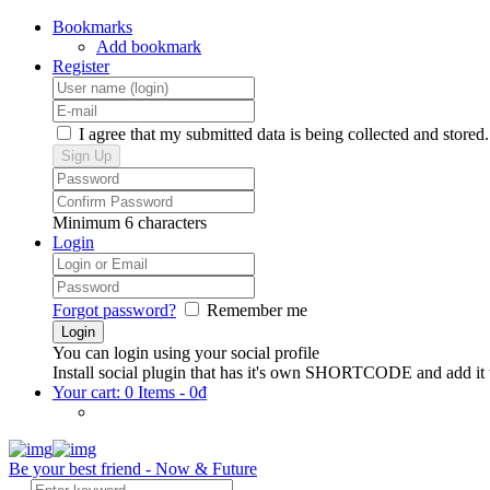
Bookmarks
Add bookmark
Register
I agree that my submitted data is being collected and stored.
Minimum 6 characters
Login
Forgot password?
Remember me
You can login using your social profile
Install social plugin that has it's own SHORTCODE and add it 
Your cart:
0 Items
-
0
₫
Be your best friend - Now & Future