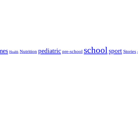
school
mes
pediatric
sport
Nutrition
pre-school
Stories
Health