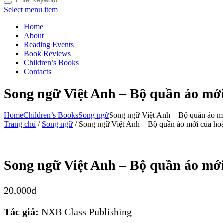
Select menu item
Home
About
Reading Events
Book Reviews
Children’s Books
Contacts
Song ngữ Việt Anh – Bộ quần áo mớ
Home
Children’s Books
Song ngữ
Song ngữ Việt Anh – Bộ quần áo mớ
Trang chủ
/
Song ngữ
/ Song ngữ Việt Anh – Bộ quần áo mới của ho
Song ngữ Việt Anh – Bộ quần áo mớ
20,000
₫
Tác giả:
NXB Class Publishing