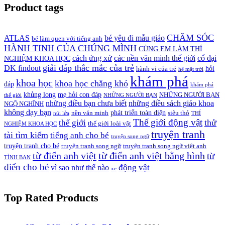
Product tags
CHĂM SÓC
ATLAS
bé yêu đi mẫu giáo
bé làm quen với tiếng anh
HÀNH TINH CỦA CHÚNG MÌNH
CÙNG EM LÀM THÍ
cách ứng xử
các nền văn minh thế giới
cổ đại
NGHIỆM KHOA HỌC
giải đáp thắc mắc của trẻ
DK findout
hỏi
hành vi của trẻ
hệ mặt trời
khám phá
khoa học
khoa học chẳng khó
đáp
khám phá
khủng long
mẹ hỏi con đáp
NHỮNG NGƯỜI BẠN
thế giới
NHỮNG NGƯỜI BẠN
những điều bạn chưa biết
những điều sách giáo khoa
NGỘ NGHĨNH
không dạy bạn
phát triển toàn diện
nền văn minh
siêu thỏ
núi lửa
THÍ
Thế giới động vật
thử
thế giới
thế giới loài vật
NGHIỆM KHOA HỌC
truyện tranh
tài tìm kiếm
tiếng anh cho bé
truyện song ngữ
truyện tranh cho bé
truyện tranh song ngữ
truyện tranh song ngữ việt anh
từ điển anh việt
từ điển anh việt bằng hình
từ
TÌNH BẠN
điển cho bé
động vật
vì sao như thế nào
xe
Top Rated Products