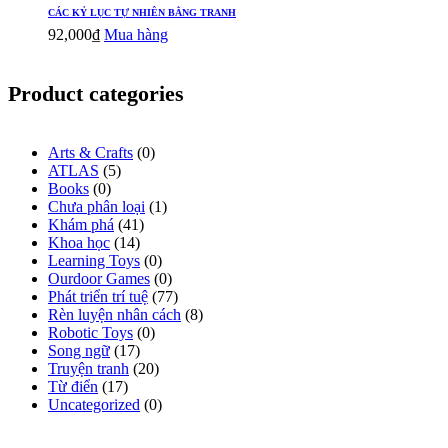
CÁC KỶ LỤC TỰ NHIÊN BẰNG TRANH
92,000
₫
Mua hàng
Product categories
Arts & Crafts
(0)
ATLAS
(5)
Books
(0)
Chưa phân loại
(1)
Khám phá
(41)
Khoa học
(14)
Learning Toys
(0)
Ourdoor Games
(0)
Phát triển trí tuệ
(77)
Rèn luyện nhân cách
(8)
Robotic Toys
(0)
Song ngữ
(17)
Truyện tranh
(20)
Từ điển
(17)
Uncategorized
(0)