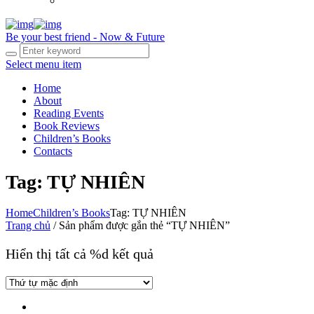
Be your best friend - Now & Future
Select menu item
Home
About
Reading Events
Book Reviews
Children’s Books
Contacts
Tag: TỰ NHIÊN
Home
Children’s Books
Tag: TỰ NHIÊN
Trang chủ
/ Sản phẩm được gắn thẻ “TỰ NHIÊN”
Hiển thị tất cả %d kết quả