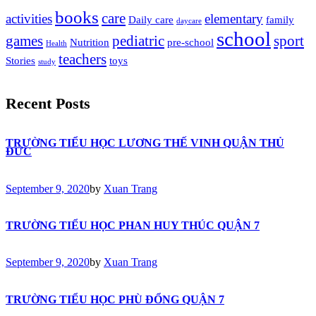
books
care
activities
elementary
Daily care
family
daycare
school
games
pediatric
sport
Nutrition
pre-school
Health
teachers
Stories
toys
study
Recent Posts
TRƯỜNG TIỂU HỌC LƯƠNG THẾ VINH QUẬN THỦ
ĐỨC
September 9, 2020
by
Xuan Trang
TRƯỜNG TIỂU HỌC PHAN HUY THÚC QUẬN 7
September 9, 2020
by
Xuan Trang
TRƯỜNG TIỂU HỌC PHÙ ĐỔNG QUẬN 7