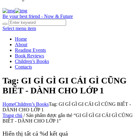
Be your best friend - Now & Future
Select menu item
Home
About
Reading Events
Book Reviews
Children’s Books
Contacts
Tag: GI GỈ GÌ GI CÁI GÌ CŨNG
BIẾT - DÀNH CHO LỚP 1
Home
Children’s Books
Tag: GI GỈ GÌ GI CÁI GÌ CŨNG BIẾT -
DÀNH CHO LỚP 1
Trang chủ
/ Sản phẩm được gắn thẻ “GI GỈ GÌ GI CÁI GÌ CŨNG
BIẾT - DÀNH CHO LỚP 1”
Hiển thị tất cả %d kết quả