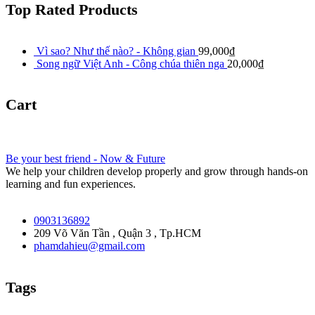
Top Rated Products
Vì sao? Như thế nào? - Không gian
99,000
₫
Song ngữ Việt Anh - Công chúa thiên nga
20,000
₫
Cart
Be your best friend - Now & Future
We help your children develop properly and grow through hands-on
learning and fun experiences.
0903136892
209 Võ Văn Tần , Quận 3 , Tp.HCM
phamdahieu@gmail.com
Tags