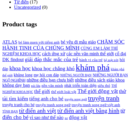
Từ điển
(17)
Uncategorized
(0)
Product tags
CHĂM SÓC
ATLAS
bé yêu đi mẫu giáo
bé làm quen với tiếng anh
HÀNH TINH CỦA CHÚNG MÌNH
CÙNG EM LÀM THÍ
cách ứng xử
các nền văn minh thế giới
cổ đại
NGHIỆM KHOA HỌC
giải đáp thắc mắc của trẻ
DK findout
hỏi
hành vi của trẻ
hệ mặt trời
khám phá
khoa học
khoa học chẳng khó
đáp
khám phá
khủng long
mẹ hỏi con đáp
NHỮNG NGƯỜI BẠN
thế giới
NHỮNG NGƯỜI BẠN
những điều bạn chưa biết
những điều sách giáo khoa
NGỘ NGHĨNH
không dạy bạn
phát triển toàn diện
nền văn minh
siêu thỏ
núi lửa
THÍ
Thế giới động vật
thử
thế giới
thế giới loài vật
NGHIỆM KHOA HỌC
truyện tranh
tài tìm kiếm
tiếng anh cho bé
truyện song ngữ
truyện tranh cho bé
truyện tranh song ngữ
truyện tranh song ngữ việt anh
từ điển anh việt
từ điển anh việt bằng hình
từ
TÌNH BẠN
điển cho bé
động vật
vì sao như thế nào
xe