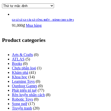
GI GỈ GÌ GI CÁI GÌ CŨNG BIẾT – DÀNH CHO LỚP 1
91,000
₫
Mua hàng
Product categories
Arts & Crafts
(0)
ATLAS
(5)
Books
(0)
Chưa phân loại
(1)
Khám phá
(41)
Khoa học
(14)
Learning Toys
(0)
Ourdoor Games
(0)
Phát triển trí tuệ
(77)
Rèn luyện nhân cách
(8)
Robotic Toys
(0)
Song ngữ
(17)
Truyện tranh
(20)