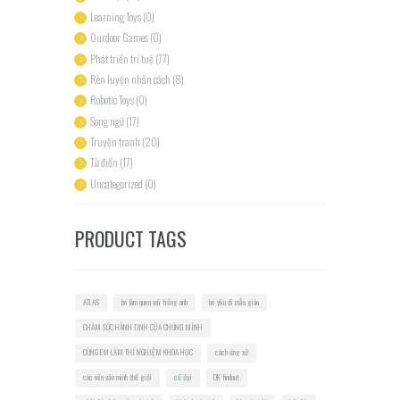
Learning Toys
(0)
Ourdoor Games
(0)
Phát triển trí tuệ
(77)
Rèn luyện nhân cách
(8)
Robotic Toys
(0)
Song ngữ
(17)
Truyện tranh
(20)
Từ điển
(17)
Uncategorized
(0)
PRODUCT TAGS
ATLAS
bé làm quen với tiếng anh
bé yêu đi mẫu giáo
CHĂM SÓC HÀNH TINH CỦA CHÚNG MÌNH
CÙNG EM LÀM THÍ NGHIỆM KHOA HỌC
cách ứng xử
các nền văn minh thế giới
cổ đại
DK findout