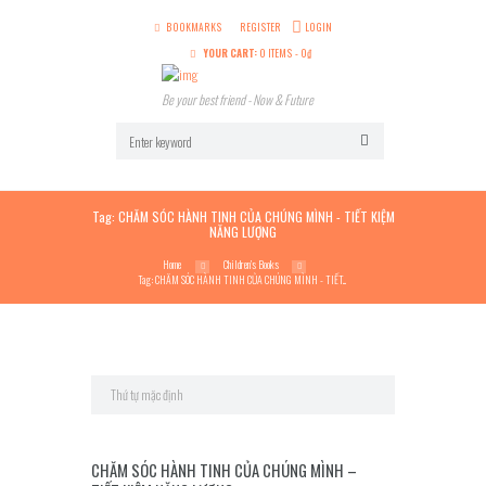
BOOKMARKS
REGISTER
LOGIN
YOUR CART:
0 ITEMS
-
0
₫
Be your best friend - Now & Future
Tag: CHĂM SÓC HÀNH TINH CỦA CHÚNG MÌNH - TIẾT KIỆM
NĂNG LƯỢNG
Home
Children’s Books
Tag: CHĂM SÓC HÀNH TINH CỦA CHÚNG MÌNH - TIẾT...
CHĂM SÓC HÀNH TINH CỦA CHÚNG MÌNH –