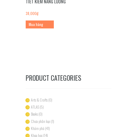
TIẾT KIỆM NĂNG LƯỢNG
38,000
₫
Mua hàng
PRODUCT CATEGORIES
Arts & Crafts
(0)
ATLAS
(5)
Books
(0)
Chưa phân loại
(1)
Khám phá
(41)
Khoa học
(14)