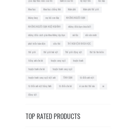
giải đáp thắc mắc của trẻ
hành vi của trẻ
hệ mặt trời
hỏi đáp
khoa học
khoa học chẳng khó
khám phá
khám phá thế giới
khủng long
mẹ hỏi con đáp
NHỮNG NGƯỜI BẠN
NHỮNG NGƯỜI BẠN NGỘ NGHĨNH
những điều bạn chưa biết
những điều sách giáo khoa không dạy bạn
núi lửa
nền văn minh
phát triển toàn diện
siêu thỏ
THÍ NGHIỆM KHOA HỌC
thế giới
thế giới loài vật
Thế giới động vật
thử tài tìm kiếm
tiếng anh cho bé
truyện song ngữ
truyện tranh
truyện tranh cho bé
truyện tranh song ngữ
truyện tranh song ngữ việt anh
TÌNH BẠN
từ điển anh việt
từ điển anh việt bằng hình
từ điển cho bé
vì sao như thế nào
xe
động vật
TOP RATED PRODUCTS