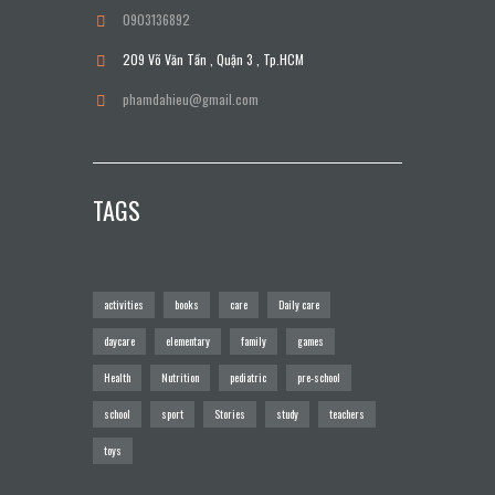
0903136892
209 Võ Văn Tần , Quận 3 , Tp.HCM
phamdahieu@gmail.com
TAGS
activities
books
care
Daily care
daycare
elementary
family
games
Health
Nutrition
pediatric
pre-school
school
sport
Stories
study
teachers
toys