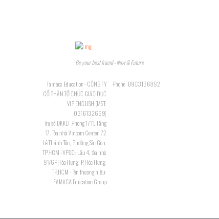
Be your best friend - Now & Future
Famaca Education - CÔNG TY
Phone: 0903136892
CỔ PHẦN TỔ CHỨC GIÁO DỤC
VIP ENGLISH (MST:
0316132669)
Trụ sở ĐKKD: Phòng 1711, Tầng
17, Tòa nhà Vincom Center, 72
Lê Thánh Tôn, Phường Sài Gòn,
TP.HCM - VPĐD: Lầu 4, tòa nhà
91/6P Hòa Hưng, P. Hòa Hưng,
TP.HCM - Tên thương hiệu:
FAMACA Education Group