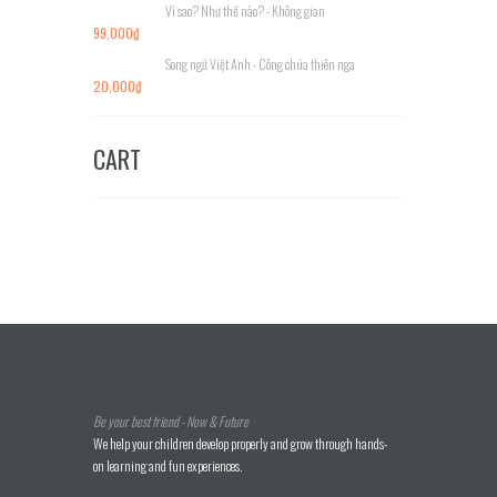
Vì sao? Như thế nào? - Không gian
99,000
₫
Song ngữ Việt Anh - Công chúa thiên nga
20,000
₫
CART
Be your best friend - Now & Future
We help your children develop properly and grow through hands-
on learning and fun experiences.