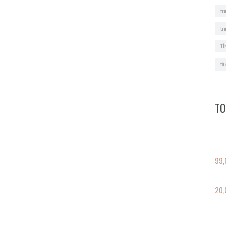
tr
tr
TÌ
từ
TO
99,
20,