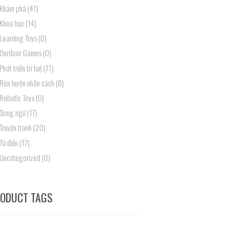
Khám phá
(41)
Khoa học
(14)
Learning Toys
(0)
Ourdoor Games
(0)
Phát triển trí tuệ
(77)
Rèn luyện nhân cách
(8)
Robotic Toys
(0)
Song ngữ
(17)
Truyện tranh
(20)
Từ điển
(17)
Uncategorized
(0)
ODUCT TAGS