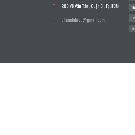
209 Võ Văn Tần , Quận 3 , Tp.HCM
Nu
s
phamdahieu@gmail.com
te