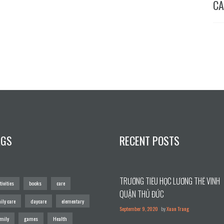
CA
AGS
RECENT POSTS
TRƯỜNG TIỂU HỌC LƯƠNG THẾ VINH
tivities
books
care
QUẬN THỦ ĐỨC
ily care
daycare
elementary
September 9, 2020
by
Xuan Trang
amily
games
Health