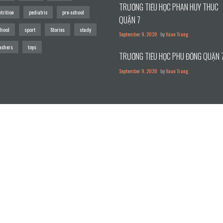
TRƯỜNG TIỂU HỌC PHAN HUY THÚC
trition
pediatric
pre-school
QUẬN 7
chool
sport
Stories
study
September 9, 2020
by
Xuan Trang
achers
toys
TRƯỜNG TIỂU HỌC PHÙ ĐỔNG QUẬN 
September 9, 2020
by
Xuan Trang