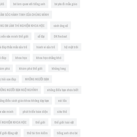
LAS
bé làm quen với tiếng anh
bé yêu đi mẫu giáo
ĂM SÓC HÀNH TINH CỦA CHÚNG MÌNH
NG EM LÀM THÍ NGHIỆM KHOA HỌC
cách ứng xử
c nền văn minh thế giới
cổ đại
DK findout
ải đáp thắc mắc của trẻ
hành vi của trẻ
hệ mặt trời
i đáp
khoa học
khoa học chẳng khó
ám phá
khám phá thế giới
khủng long
 hỏi con đáp
NHỮNG NGƯỜI BẠN
ỮNG NGƯỜI BẠN NGỘ NGHĨNH
những điều bạn chưa biết
ững điều sách giáo khoa không dạy bạn
núi lửa
n văn minh
phát triển toàn diện
siêu thỏ
Í NGHIỆM KHOA HỌC
thế giới
thế giới loài vật
ế giới động vật
thử tài tìm kiếm
tiếng anh cho bé