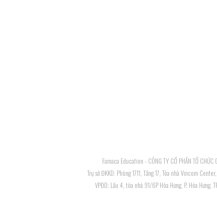
Famaca Education - CÔNG TY CỔ PHẦN TỔ CHỨC 
Trụ sở ĐKKD: Phòng 1711, Tầng 17, Tòa nhà Vincom Center
VPĐD: Lầu 4, tòa nhà 91/6P Hòa Hưng, P. Hòa Hưng, 