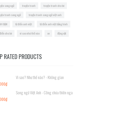
uyện song ngữ
truyện tranh
truyện tranh cho bé
uyện tranh song ngữ
truyện tranh song ngữ việt anh
NH BẠN
từ điển anh việt
từ điển anh việt bằng hình
 điển cho bé
vì sao như thế nào
xe
động vật
P RATED PRODUCTS
Vì sao? Như thế nào? - Không gian
000
₫
Song ngữ Việt Anh - Công chúa thiên nga
000
₫