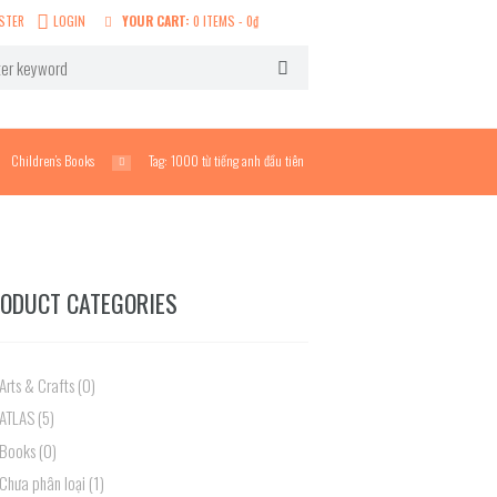
STER
LOGIN
YOUR CART:
0 ITEMS
-
0
₫
Children’s Books
Tag: 1000 từ tiếng anh đầu tiên
ODUCT CATEGORIES
Arts & Crafts
(0)
ATLAS
(5)
Books
(0)
Chưa phân loại
(1)