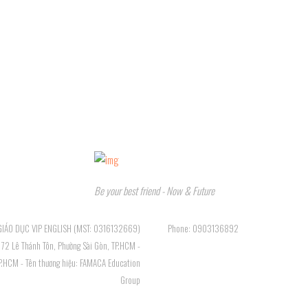
Be your best friend - Now & Future
GIÁO DỤC VIP ENGLISH (MST: 0316132669)
Phone: 0903136892
, 72 Lê Thánh Tôn, Phường Sài Gòn, TP.HCM -
TP.HCM - Tên thương hiệu: FAMACA Education
Group