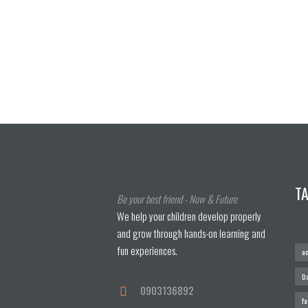
T
Be your best friend - Now & Future
We help your children develop properly
and grow through hands-on learning and
fun experiences.
ac
Da
0903136892
f