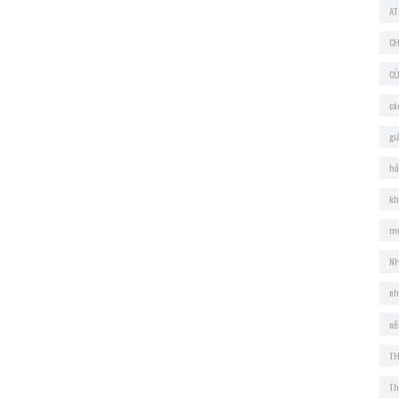
AT
CH
CÙ
cá
gi
hỏ
kh
mẹ
NH
nh
nề
TH
Th