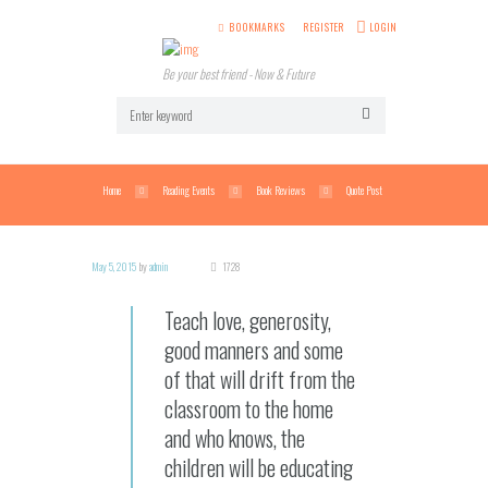
BOOKMARKS
REGISTER
LOGIN
Be your best friend - Now & Future
Home
Reading Events
Book Reviews
Quote Post
May 5, 2015
by
admin
1728
Teach love, generosity,
good manners and some
of that will drift from the
classroom to the home
and who knows, the
children will be educating