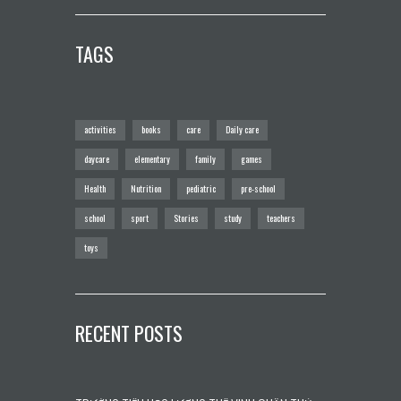
TAGS
activities
books
care
Daily care
daycare
elementary
family
games
Health
Nutrition
pediatric
pre-school
school
sport
Stories
study
teachers
toys
RECENT POSTS