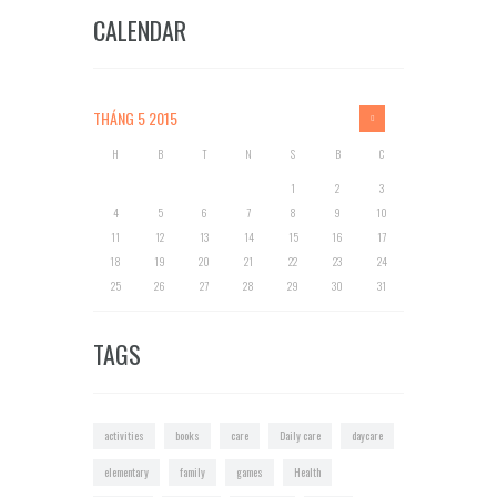
CALENDAR
THÁNG 5
2015
H
B
T
N
S
B
C
1
2
3
4
5
6
7
8
9
10
11
12
13
14
15
16
17
18
19
20
21
22
23
24
25
26
27
28
29
30
31
TAGS
activities
books
care
Daily care
daycare
elementary
family
games
Health