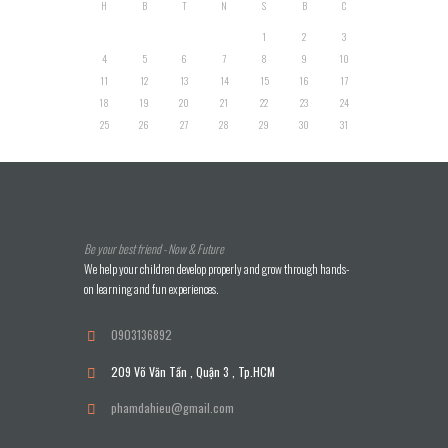
H
B
T
N
S
B
C
1
2
3
4
5
6
7
8
9
10
11
12
13
14
15
16
17
18
19
20
21
22
23
24
25
26
27
28
29
30
31
Be your best friend - Now & Future
We help your children develop properly and grow through hands-
on learning and fun experiences.
0903136892
209 Võ Văn Tần , Quận 3 , Tp.HCM
phamdahieu@gmail.com