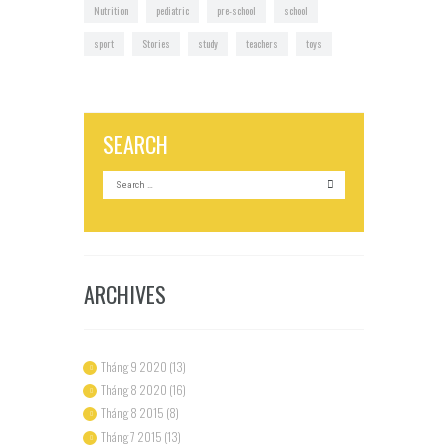
Nutrition
pediatric
pre-school
school
sport
Stories
study
teachers
toys
SEARCH
ARCHIVES
Tháng 9 2020
(13)
Tháng 8 2020
(16)
Tháng 8 2015
(8)
Tháng 7 2015
(13)