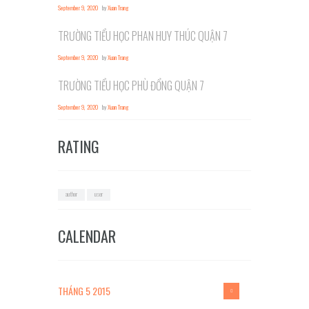
September 9, 2020
by
Xuan Trang
TRƯỜNG TIỂU HỌC PHAN HUY THÚC QUẬN 7
September 9, 2020
by
Xuan Trang
TRƯỜNG TIỂU HỌC PHÙ ĐỔNG QUẬN 7
September 9, 2020
by
Xuan Trang
RATING
author
user
CALENDAR
THÁNG 5
2015