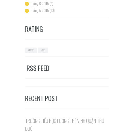
Tháng 6 2015
(4)
Tháng 5 2015
(10)
RATING
author
user
RSS FEED
RECENT POST
TRƯỜNG TIỂU HỌC LƯƠNG THẾ VINH QUẬN THỦ
ĐỨC