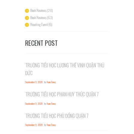
Book Reviews
(20)
Book Reviews
(63)
Reading Event
(6)
RECENT POST
TRƯỜNG TIỂU HỌC LƯƠNG THẾ VINH QUẬN THỦ
ĐỨC
September 9, 2020
by
Xuan Trang
TRƯỜNG TIỂU HỌC PHAN HUY THÚC QUẬN 7
September 9, 2020
by
Xuan Trang
TRƯỜNG TIỂU HỌC PHÙ ĐỔNG QUẬN 7
September 9, 2020
by
Xuan Trang